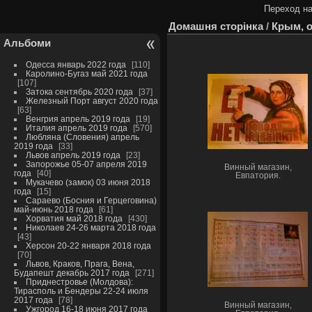
Переход на
Домашня сторінка
/
Крым, о
Альбоми
Одесса январь 2022 года
110
Каролино-Бугаз май 2021 года
107
Затока сентябрь 2020 года
37
Железный Порт август 2020 года
63
Венгрия апрель 2019 года
19
Италия апрель 2019 года
570
Любляна (Словения) апрель
2019 года
33
Львов апрель 2019 года
23
Запорожье 05-07 апреля 2019
Винный магазин,
года
40
Евпатория.
Мукачево (замок) 03 июня 2018
года
15
Сараево (Босния и Герцеговина)
май-июнь 2018 года
61
Хорватия май 2018 года
430
Николаев 24-26 марта 2018 года
43
Херсон 20-22 января 2018 года
70
Львов, Краков, Прага, Вена,
Будапешт декабрь 2017 года
271
Приднестровье (Молдова):
Тирасполь и Бендеры 22-24 июля
2017 года
78
Винный магазин,
Ужгород 16-18 июня 2017 года