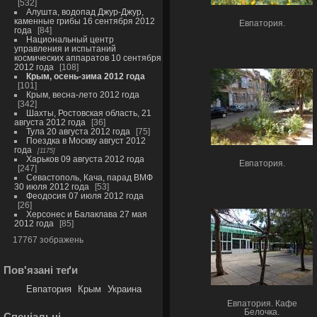
532
Алушта, водопад Джур-Джур,
каменные грибы 16 сентября 2012
Евпатория.
года
84
Национальный центр
управления и испытаний
космических аппаратов 10 сентября
2012 года
108
Крым, осень-зима 2012 года
101
Крым, весна-лето 2012 года
342
Шахты, Ростовская область, 21
августа 2012 года
36
Тула 20 августа 2012 года
75
Поездка в Москву август 2012
года
1175
Харьков 09 августа 2012 года
Евпатория.
247
Севастополь, Кача, парад ВМФ
30 июля 2012 года
53
Феодосия 07 июля 2012 года
26
Херсонес и Балаклава 27 мая
2012 года
85
17767 зображень
Пов'язані теґи
Евпатория
Крым
Украина
Евпатория. Кафе
Белочка.
Спеціальні