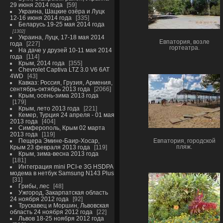
29 июня 2014 года
59
Украина, Шацкие озёра и Луцк
12-16 июня 2014 года
335
Беларусь 19-25 мая 2014 года
1302
Украина, Луцк, 17-18 мая 2014
Евпатория, возле
года
227
гортеатра.
На даче у друзей 10-11 мая 2014
года
114
Крым, 2014 года
355
Chevrolet Captiva LTZ 3.0 V6 6AT
4WD
43
Кавказ: Россия, Грузия, Армения,
сентябрь-октябрь 2013 года
2066
Крым, осень-зима 2013 года
179
Крым, лето 2013 года
221
Кемер, Турция 24 апреля - 01 мая
2013 года
404
Симферополь, Крым 02 марта
2013 года
119
Пещера Эмине-Баир-Хосар,
Евпатория, городской
пляж.
Крым 23 февраля 2013 года
119
Крым, зима-весна 2013 года
181
Интеграция mini PCI-e 3G HSDPA
модема в нетбук Samsung N143 Plus
31
Грибы, лес
48
Ужгород, Закарпатская область
24 ноября 2012 года
92
Трускавец и Моршин, Львовская
область 24 ноября 2012 года
22
Львов 18-25 ноября 2012 года