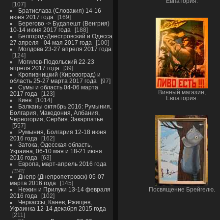
Евпатория.
107
Братислава (Словакия) 14-16
июня 2017 года
169
Берегово -> Будапешт (Венгрия)
10-14 июня 2017 года
188
Белгород-Днестровский и Одесса
27 апреля - 04 мая 2017 года
100
Молдова 23-27 апреля 2017 года
124
Могилев-Подольский 22-23
апреля 2017 года
39
Кропивницкий (Кировоград) и
область 25-27 марта 2017 года
97
Сумы и область 04-06 марта
Винный магазин,
2017 года
123
Евпатория.
Киев
1014
Балканы октябрь 2016: Румыния,
Болгария, Македония, Албания,
Черногория, Сербия. Закарпатье.
557
Румыния, Болгария 12-18 июня
2016 года
162
Затока, Одесская область,
Украина, 06-10 мая и 18-21 июня
2016 года
63
Европа, март-апрель 2016 года
1141
Днепр (Днепропетровск) 05-07
марта 2016 года
145
Нежин и Прилуки 13-14 февраля
Посвящение Брейгелю.
2016 года
102
Черкассы, Канев, Ржищев,
Украинка 12-14 декабря 2015 года
211