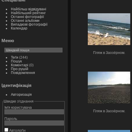
Найбільш відвідувані
Найбільший рейтинг
Останні фотографії
Останні альбоми
Випадкові фотографії
Календар
Меню
Пляж в Заозёрном.
Теґи
(244)
Пошук
Коментарі
(0)
Про рушій
Повідомлення
Ідентифікація
Авторизація
Швидке з'єднання
Ім'я користувача
Пляж в Заозёрном.
Пароль
Автолоґін