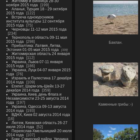
Житомир и Винница 28-30
ноября 2015 года
199
Аланья, Турция 18 - 29 октября
2015 года
122
Встреча однокурсников
института культуры 12 сентября
2015 года
75
Черновцы 11-12 мая 2015 года
234
Тернополь и область 09-11 мая
2015 года
298
Баклан.
Прибалтика: Латвия, Литва,
Эстония 01-05 мая 2015 года
339
Житомирская область 24 января
2015 года
112
Украина, Львов 07-11 января
2015 года
186
Украина, Луцк 04-07 января 2015
года
76
Израиль и Палестина 17 декабря
2014 года
109
Египет, Шарм-эль-Шейх 13-27
декабря 2014 года
359
Украина, Киев, день Флага и
Независимости 23-25 августа 2014
года
197
Каменные грибы :-)
Украина, Одесса 09-13 августа
2014 года
193
ВДНХ, Киев 02 августа 2014 года
16
Лютеж, Киевская область 26-27
июля 2014 года
52
Переяслав-Хмельницкий 20 июля
2014 года
107
Буки, Сквирский район, Украина