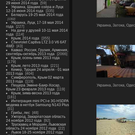
29 июня 2014 года
59
Украина, Шацкие озёра и Луцк
12-16 июня 2014 года
335
Беларусь 19-25 мая 2014 года
1302
Украина, Луцк, 17-18 мая 2014
Украина, Затока, Одес
года
227
На даче у друзей 10-11 мая 2014
года
114
Крым, 2014 года
355
Chevrolet Captiva LTZ 3.0 V6 6AT
4WD
43
Кавказ: Россия, Грузия, Армения,
сентябрь-октябрь 2013 года
2066
Крым, осень-зима 2013 года
179
Крым, лето 2013 года
221
Кемер, Турция 24 апреля - 01 мая
2013 года
404
Симферополь, Крым 02 марта
2013 года
119
Пещера Эмине-Баир-Хосар,
Украина, Затока, Одес
Крым 23 февраля 2013 года
119
Крым, зима-весна 2013 года
181
Интеграция mini PCI-e 3G HSDPA
модема в нетбук Samsung N143 Plus
31
Грибы, лес
48
Ужгород, Закарпатская область
24 ноября 2012 года
92
Трускавец и Моршин, Львовская
область 24 ноября 2012 года
22
Львов 18-25 ноября 2012 года