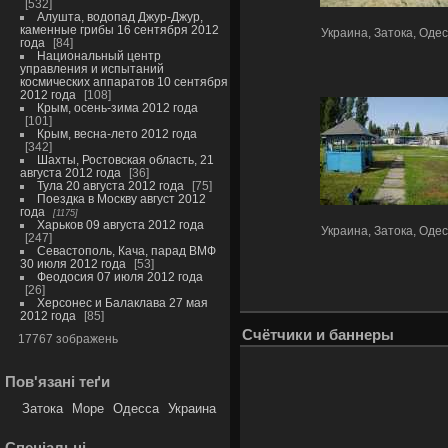
532
Алушта, водопад Джур-Джур,
каменные грибы 16 сентября 2012
Украина, Затока, Одес
года
84
Национальный центр
управления и испытаний
космических аппаратов 10 сентября
2012 года
108
Крым, осень-зима 2012 года
101
Крым, весна-лето 2012 года
342
Шахты, Ростовская область, 21
августа 2012 года
36
Тула 20 августа 2012 года
75
Поездка в Москву август 2012
года
1175
Харьков 09 августа 2012 года
Украина, Затока, Одес
247
Севастополь, Кача, парад ВМФ
30 июля 2012 года
53
Феодосия 07 июля 2012 года
26
Херсонес и Балаклава 27 мая
2012 года
85
Счётчики и баннеры
17767 зображень
Пов'язані теґи
Затока
Море
Одесса
Украина
Спеціальні