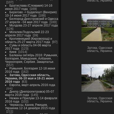
область, Украина.
107
Братислава (Словакия) 14-16
июня 2017 года
169
Берегово -> Будапешт (Венгрия)
10-14 июня 2017 года
188
Белгород-Днестровский и Одесса
27 апреля - 04 мая 2017 года
100
Молдова 23-27 апреля 2017 года
124
Могилев-Подольский 22-23
апреля 2017 года
39
Кропивницкий (Кировоград) и
область 25-27 марта 2017 года
97
Сумы и область 04-06 марта
Затока, Одесская
2017 года
123
область, Украина.
Киев
1014
Балканы октябрь 2016: Румыния,
Болгария, Македония, Албания,
Черногория, Сербия. Закарпатье.
557
Румыния, Болгария 12-18 июня
2016 года
162
Затока, Одесская область,
Украина, 06-10 мая и 18-21 июня
2016 года
63
Европа, март-апрель 2016 года
1141
Днепр (Днепропетровск) 05-07
марта 2016 года
145
Нежин и Прилуки 13-14 февраля
Затока, Одесская
2016 года
102
область, Украина.
Черкассы, Канев, Ржищев,
Украинка 12-14 декабря 2015 года
211