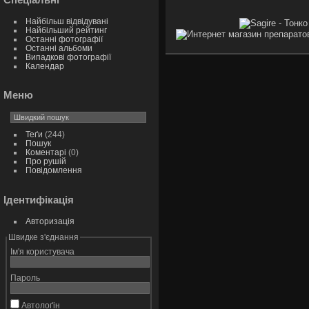
Найбільш відвідувані
Найбільший рейтинг
Останні фотографії
Останні альбоми
Випадкові фотографії
Календар
Меню
Теґи
(244)
Пошук
Коментарі
(0)
Про рушій
Повідомлення
Ідентифікація
Авторизація
Швидке з'єднання
Ім'я користувача
Пароль
Автолоґін