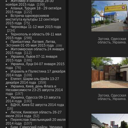
Житомир и Винница 28-30
ноября 2015 года
199
Аланья, Турция 18 - 29 октября
2015 года
122
Встреча однокурсников
института культуры 12 сентября
2015 года
75
Черновцы 11-12 мая 2015 года
234
Тернополь и область 09-11 мая
2015 года
298
Затока, Одесская
Прибалтика: Латвия, Литва,
область, Украина.
Эстония 01-05 мая 2015 года
339
Житомирская область 24 января
2015 года
112
Украина, Львов 07-11 января
2015 года
186
Украина, Луцк 04-07 января 2015
года
76
Израиль и Палестина 17 декабря
2014 года
109
Египет, Шарм-эль-Шейх 13-27
декабря 2014 года
359
Украина, Киев, день Флага и
Независимости 23-25 августа 2014
года
197
Затока, Одесская
Украина, Одесса 09-13 августа
область, Украина.
2014 года
193
ВДНХ, Киев 02 августа 2014 года
16
Лютеж, Киевская область 26-27
июля 2014 года
52
Переяслав-Хмельницкий 20 июля
2014 года
107
Буки, Сквирский район, Украина