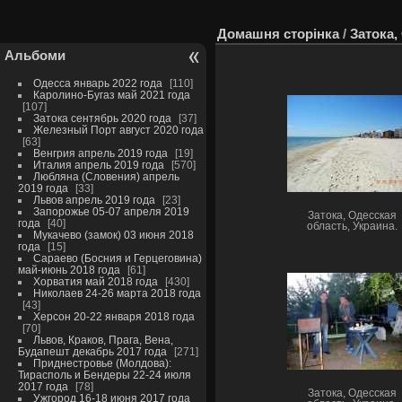
Домашня сторінка
/
Затока,
Альбоми
Одесса январь 2022 года
110
Каролино-Бугаз май 2021 года
107
Затока сентябрь 2020 года
37
Железный Порт август 2020 года
63
Венгрия апрель 2019 года
19
Италия апрель 2019 года
570
Любляна (Словения) апрель
2019 года
33
Львов апрель 2019 года
23
Запорожье 05-07 апреля 2019
Затока, Одесская
года
40
область, Украина.
Мукачево (замок) 03 июня 2018
года
15
Сараево (Босния и Герцеговина)
май-июнь 2018 года
61
Хорватия май 2018 года
430
Николаев 24-26 марта 2018 года
43
Херсон 20-22 января 2018 года
70
Львов, Краков, Прага, Вена,
Будапешт декабрь 2017 года
271
Приднестровье (Молдова):
Тирасполь и Бендеры 22-24 июля
2017 года
78
Затока, Одесская
Ужгород 16-18 июня 2017 года