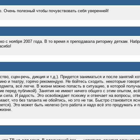
. Очень полезный чтобы почувствовать себя уверенней!
о с ноября 2007 года. В то время я преподавала риторику деткам. Набр
асибо!
тво, сцен-речь, дикция и т.д.). Придется заниматься и после занятий хо
но и театру, горячо рекомендую. Не бойтесь сходить. некоторые говорят
едмета, всё легче. В жизни можно попасть в ситуацию, в которой получа
ие перед публикой). Занятия не имеют ничего общего с этим опытом, вс
и сила. И радость. Это освобождает психику и отвечает на вопросы, отв
ают, что без таланта не обойтись, но это не так. Быстро становится яс
тся). Это может быть нелегко (это работа и надо всё это продумать и п
жизни.