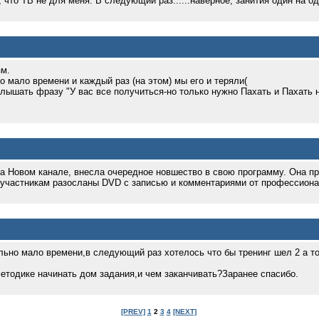
 что ТВ не для меня. В следующий раз......наверное, занития один на оди
м.
о мало времени и каждый раз (на этом) мы его и теряли(
ть фразу "У вас все получиться-но только нужно Пахать и Пахать над..........
а Новом канале, внесла очередное новшество в свою программу. Она п
м участникам разосланы DVD c записью и комментариями от профессиона
но мало времени,в следующий раз хотелось что бы тренинг шел 2 а то 
етодике начинать дом задания,и чем заканчивать?Заранее спасибо.
[PREV]
1
2
3
4
[NEXT]