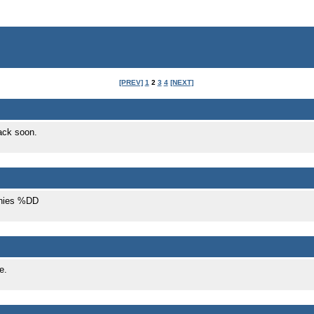
[PREV]
1
2
3
4
[NEXT]
back soon.
panies %DD
e.