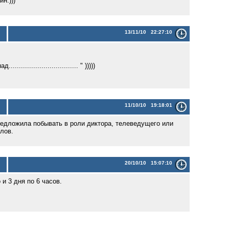
н.)))
13/11/10 22:27:10
........................ " )))))
11/10/10 19:18:01
редложила побывать в роли диктора, телеведущего или
лов.
20/10/10 15:07:10
и 3 дня по 6 часов.