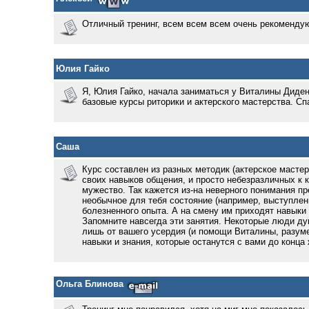
Отличный тренинг, всем всем всем очень рекомендую
Юлия Гайко
Я, Юлия Гайко, начала заниматься у Виталины Диденк
базовые курсы риторики и актерского мастерства. Сп
Саша
Курс составлен из разных методик (актерское мастерс
своих навыков общения, и просто небезразличных к ки
мужество. Так кажется из-на неверного понимания пр
необычное для тебя состояние (например, выступлен
болезненного опыта. А на смену им приходят навыки 
Запомните навсегда эти занятия. Некоторые люди дум
лишь от вашего усердия (и помощи Виталины, разумее
навыки и знания, которые останутся с вами до конца 
Ольга Блинова