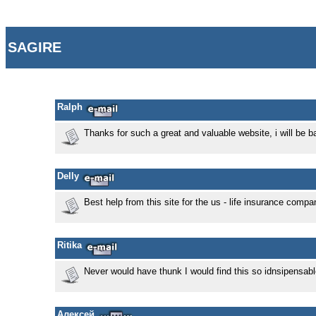
SAGIRE
Ralph
Thanks for such a great and valuable website, i will be 
Delly
Best help from this site for the us - life insurance com
Ritika
Never would have thunk I would find this so idnsipensabl
Алексей