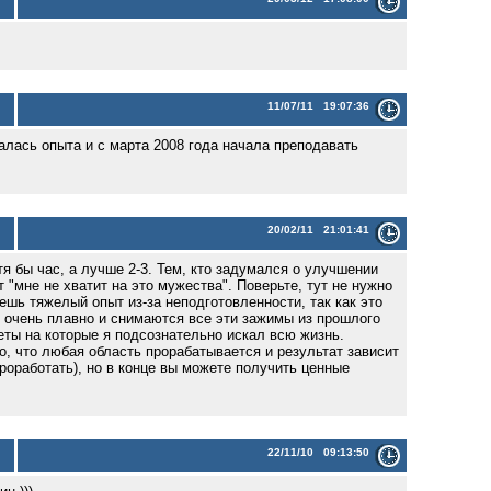
11/07/11 19:07:36
алась опыта и с марта 2008 года начала преподавать
20/02/11 21:01:41
тя бы час, а лучше 2-3. Тем, кто задумался о улучшении
 "мне не хватит на это мужества". Поверьте, тут не нужно
ешь тяжелый опыт из-за неподготовленности, так как это
ё очень плавно и снимаются все эти зажимы из прошлого
еты на которые я подсознательно искал всю жизнь.
но, что любая область прорабатывается и результат зависит
роработать), но в конце вы можете получить ценные
22/11/10 09:13:50