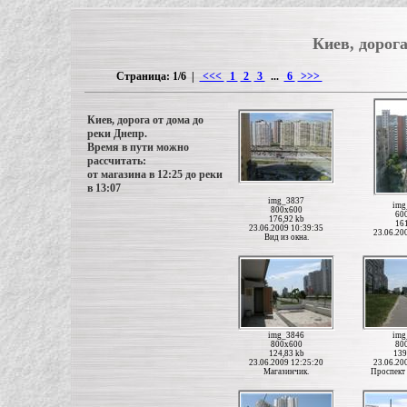
Киев, дорога
Страница: 1/6 |
<<<
1
2
3
...
6
>>>
Киев, дорога от дома до
реки Днепр.
Время в пути можно
рассчитать:
от магазина в 12:25 до реки
в 13:07
img_3837
img
800x600
60
176,92 kb
161
23.06.2009 10:39:35
23.06.20
Вид из окна.
img_3846
img
800x600
80
124,83 kb
139
23.06.2009 12:25:20
23.06.20
Магазинчик.
Проспект 