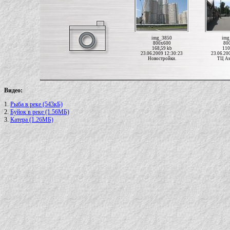
img_3850
img
800x600
80
168,59 kb
110
23.06.2009 12:30:23
23.06.20
Новостройки.
ТЦ Ам
Видео:
1.
Рыба в реке (543кБ)
2.
Буйок в реке (1.56МБ)
3.
Катера (1.26МБ)