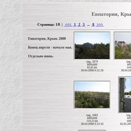
Евпатория, Кры
Страница: 1/8 |
<<<
1
2
3
...
8
>>>
Евпатория, Крым. 2008
Конец апреля - начало мая.
Отдельно июнь.
img_2679
img
800x600
80
92,05 kb
144
30.04.2008 9:52:26
30.04.20
img_2683
img
800x600
60
119,23 kb
100
30.04.2008 9:53:33
05.05.20