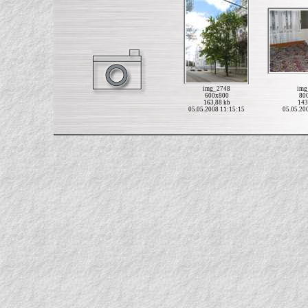
img_2748
img
600x800
80
163,88 kb
143
05.05.2008 11:15:15
05.05.20