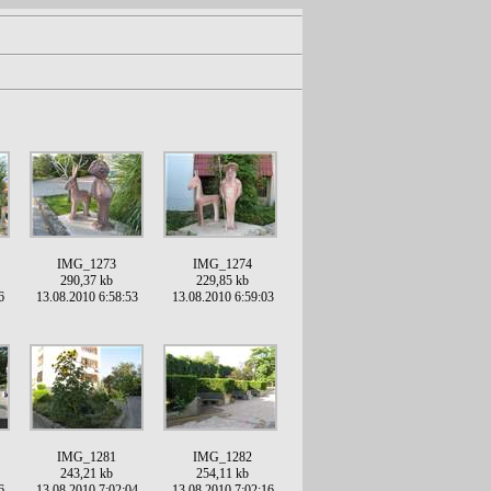
IMG_1273
IMG_1274
290,37 kb
229,85 kb
6
13.08.2010 6:58:53
13.08.2010 6:59:03
IMG_1281
IMG_1282
243,21 kb
254,11 kb
6
13.08.2010 7:02:04
13.08.2010 7:02:16