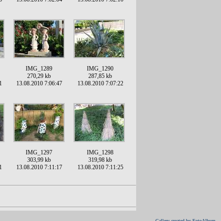
IMG_1289
IMG_1290
270,29 kb
287,85 kb
1
13.08.2010 7:06:47
13.08.2010 7:07:22
IMG_1297
IMG_1298
303,99 kb
319,98 kb
1
13.08.2010 7:11:17
13.08.2010 7:11:25
Gallery created by FotoAlbum.