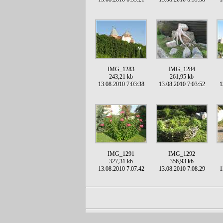
IMG_1283
IMG_1284
243,21 kb
261,95 kb
13.08.2010 7:03:38
13.08.2010 7:03:52
1
IMG_1291
IMG_1292
327,31 kb
356,93 kb
13.08.2010 7:07:42
13.08.2010 7:08:29
1