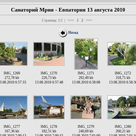
Санаторий Мрия - Евпатория 13 августа 2010
Страница: 1/2 |
<<<
1
2
>>>
Назад
IMG_1269
IMG_1270
IMG_1271
IMG_1272
272,78 kb
226,73 kb
292,49 kb
318,71 kb
3.08.2010 6:57:33
13.08.2010 6:57:48
13.08.2010 6:58:08
13.08.2010 6:58:3
IMG_1277
IMG_1278
IMG_1279
IMG_1280
167,36 kb
182,51 kb
240,69 kb
260,21 kb
3.08.2010 7:00:13
13.08.2010 7:00:42
13.08.2010 7:01:00
13.08.2010 7:01:1