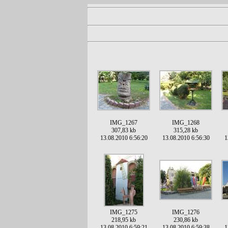
IMG_1267
IMG_1268
307,83 kb
315,28 kb
13.08.2010 6:56:20
13.08.2010 6:56:30
1
IMG_1275
IMG_1276
218,95 kb
230,86 kb
13.08.2010 6:59:21
13.08.2010 6:59:38
1