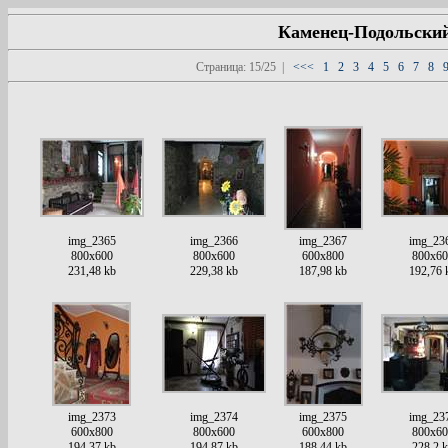
Каменец-Подольский
Страница: 15/25 |
<<<
1
2
3
4
5
6
7
8
img_2365
img_2366
img_2367
img_23
800x600
800x600
600x800
800x60
231,48 kb
229,38 kb
187,98 kb
192,76 
img_2373
img_2374
img_2375
img_23
600x800
800x600
600x800
800x60
194,37 kb
194,87 kb
188,44 kb
228,2 