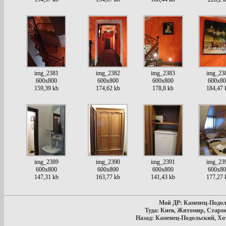
img_2381
img_2382
img_2383
img_23
600x800
600x800
600x800
600x80
159,39 kb
174,62 kb
178,8 kb
184,47 
img_2389
img_2390
img_2391
img_23
600x800
600x800
600x800
600x80
147,31 kb
163,77 kb
141,43 kb
177,27 
Мой ДР: Каменец-Подоль
Туда: Киев, Житомир, Старо
Назад: Каменец-Подольский, Хо