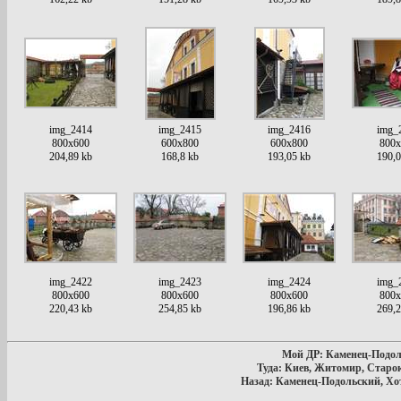
img_2414
img_2415
img_2416
img_
800x600
600x800
600x800
800x
204,89 kb
168,8 kb
193,05 kb
190,0
img_2422
img_2423
img_2424
img_
800x600
800x600
800x600
800x
220,43 kb
254,85 kb
196,86 kb
269,2
Мой ДР: Каменец-Подоль
Туда: Киев, Житомир, Старо
Назад: Каменец-Подольский, Хо