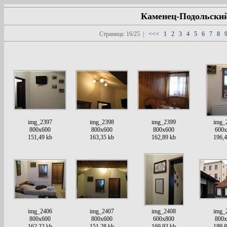
Каменец-Подольский
Страница: 16/25 |
<<<
1
2
3
4
5
6
7
8
img_2397
img_2398
img_2399
img_
800x600
800x600
800x600
600x
151,49 kb
163,35 kb
162,89 kb
196,4
img_2406
img_2407
img_2408
img_
800x600
800x600
600x800
800x
162,22 kb
151,28 kb
169,93 kb
189,8