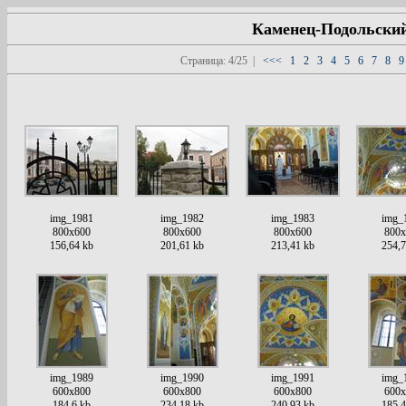
Каменец-Подольский
Страница: 4/25 |
<<<
1
2
3
4
5
6
7
8
img_1981
img_1982
img_1983
img_
800x600
800x600
800x600
800x
156,64 kb
201,61 kb
213,41 kb
254,7
img_1989
img_1990
img_1991
img_
600x800
600x800
600x800
600x
184,6 kb
234,18 kb
240,93 kb
185,4