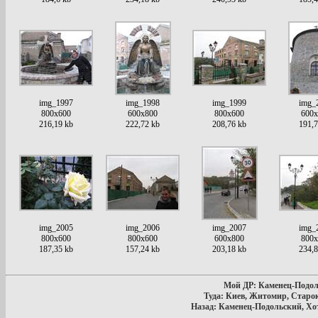
img_1997
img_1998
img_1999
img_
800x600
600x800
800x600
600x
216,19 kb
222,72 kb
208,76 kb
191,7
img_2005
img_2006
img_2007
img_
800x600
800x600
600x800
800x
187,35 kb
157,24 kb
203,18 kb
234,8
Мой ДР: Каменец-Подоль
Туда: Киев, Житомир, Старо
Назад: Каменец-Подольский, Хо