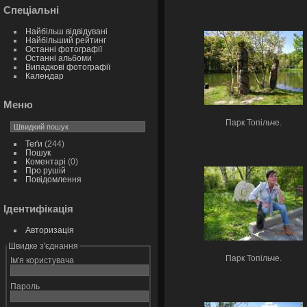
Спеціальні
Найбільш відвідувані
Найбільший рейтинг
Останні фотографії
Останні альбоми
Випадкові фотографії
Календар
Меню
Парк Топільче.
Теґи
(244)
Пошук
Коментарі
(0)
Про рушій
Повідомлення
Ідентифікація
Авторизація
Швидке з'єднання
Парк Топільче.
Ім'я користувача
Пароль