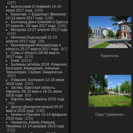
107
Братислава (Словакия) 14-16
июня 2017 года
169
Берегово -> Будапешт (Венгрия)
10-14 июня 2017 года
188
Белгород-Днестровский и Одесса
27 апреля - 04 мая 2017 года
100
Молдова 23-27 апреля 2017 года
124
Могилев-Подольский 22-23
апреля 2017 года
39
Кропивницкий (Кировоград) и
область 25-27 марта 2017 года
97
Сумы и область 04-06 марта
Тернополь.
2017 года
123
Киев
1014
Балканы октябрь 2016: Румыния,
Болгария, Македония, Албания,
Черногория, Сербия. Закарпатье.
557
Румыния, Болгария 12-18 июня
2016 года
162
Затока, Одесская область,
Украина, 06-10 мая и 18-21 июня
2016 года
63
Европа, март-апрель 2016 года
1141
Днепр (Днепропетровск) 05-07
марта 2016 года
145
Нежин и Прилуки 13-14 февраля
Парк Т.Шевченко.
2016 года
102
Черкассы, Канев, Ржищев,
Украинка 12-14 декабря 2015 года
211