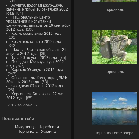
532
Алушта, водопад Джур-Джур,
каменные грибы 16 сентября 2012
Тернополь.
года
84
Национальный центр
управления и испытаний
космических аппаратов 10 сентября
2012 года
108
Крым, осень-зима 2012 года
101
Крым, весна-лето 2012 года
342
Шахты, Ростовская область, 21
августа 2012 года
36
Тула 20 августа 2012 года
75
Поездка в Москву август 2012
года
1175
Харьков 09 августа 2012 года
Тернополь.
247
Севастополь, Кача, парад ВМФ
30 июля 2012 года
53
Феодосия 07 июля 2012 года
26
Херсонес и Балаклава 27 мая
2012 года
85
17767 зображень
Пов'язані теґи
Микулинцы
Теребовля
Тернополь
Украина
Тернопольское озеро.