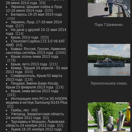
29 июня 2014 года
59
Украина, Шацкие озёра и Луцк
12-16 июня 2014 года
335
Беларусь 19-25 мая 2014 года
1302
Украина, Луцк, 17-18 мая 2014
Парк Т.Шевченко.
года
227
На даче у друзей 10-11 мая 2014
года
114
Крым, 2014 года
355
Chevrolet Captiva LTZ 3.0 V6 6AT
4WD
43
Кавказ: Россия, Грузия, Армения,
сентябрь-октябрь 2013 года
2066
Крым, осень-зима 2013 года
179
Крым, лето 2013 года
221
Кемер, Турция 24 апреля - 01 мая
2013 года
404
Симферополь, Крым 02 марта
2013 года
119
Пещера Эмине-Баир-Хосар,
Тернопольское озеро.
Крым 23 февраля 2013 года
119
Крым, зима-весна 2013 года
181
Интеграция mini PCI-e 3G HSDPA
модема в нетбук Samsung N143 Plus
31
Грибы, лес
48
Ужгород, Закарпатская область
24 ноября 2012 года
92
Трускавец и Моршин, Львовская
область 24 ноября 2012 года
22
Львов 18-25 ноября 2012 года