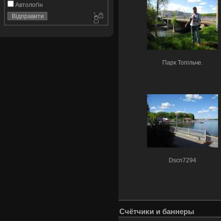
Автолоґін
Парк Топільче.
Dscn7294
Счётчики и баннеры