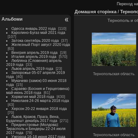
Переход на
Домашня сторінка
/
Тернопо
Альбоми
Тернополь и о
Одесса январь 2022 года
110
Каролино-Бугаз май 2021 года
107
Затока сентябрь 2020 года
37
Железный Порт август 2020 года
63
Венгрия апрель 2019 года
19
Италия апрель 2019 года
570
Любляна (Словения) апрель
2019 года
33
Львов апрель 2019 года
23
Запорожье 05-07 апреля 2019
Тернопольская область.
года
40
Мукачево (замок) 03 июня 2018
года
15
Сараево (Босния и Герцеговина)
май-июнь 2018 года
61
Хорватия май 2018 года
430
Николаев 24-26 марта 2018 года
43
Херсон 20-22 января 2018 года
70
Львов, Краков, Прага, Вена,
Будапешт декабрь 2017 года
271
Приднестровье (Молдова):
Тирасполь и Бендеры 22-24 июля
2017 года
78
Тернопольская область.
Ужгород 16-18 июня 2017 года