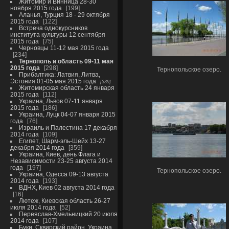
Житомир и Винница 28-30
ноября 2015 года
199
Аланья, Турция 18 - 29 октября
2015 года
122
Встреча однокурсников
института культуры 12 сентября
2015 года
75
Черновцы 11-12 мая 2015 года
234
Тернополь и область 09-11 мая
2015 года
298
Тернопольское озеро.
Прибалтика: Латвия, Литва,
Эстония 01-05 мая 2015 года
339
Житомирская область 24 января
2015 года
112
Украина, Львов 07-11 января
2015 года
186
Украина, Луцк 04-07 января 2015
года
76
Израиль и Палестина 17 декабря
2014 года
109
Египет, Шарм-эль-Шейх 13-27
декабря 2014 года
359
Украина, Киев, день Флага и
Независимости 23-25 августа 2014
года
197
Тернопольское озеро.
Украина, Одесса 09-13 августа
2014 года
193
ВДНХ, Киев 02 августа 2014 года
16
Лютеж, Киевская область 26-27
июля 2014 года
52
Переяслав-Хмельницкий 20 июля
2014 года
107
Буки, Сквирский район, Украина