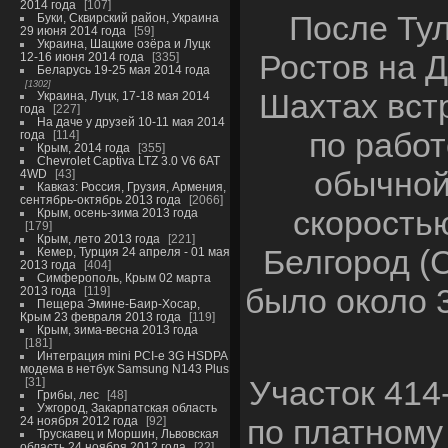
2014 года
107
После Тул
Буки, Сквирский район, Украина
29 июня 2014 года
59
Украина, Шацкие озёра и Луцк
Ростов на Д
12-16 июня 2014 года
335
Беларусь 19-25 мая 2014 года
1302
Шахтах встр
Украина, Луцк, 17-18 мая 2014
года
227
На даче у друзей 10-11 мая 2014
по работ
года
114
Крым, 2014 года
355
Chevrolet Captiva LTZ 3.0 V6 6AT
обычной
4WD
43
Кавказ: Россия, Грузия, Армения,
сентябрь-октябрь 2013 года
2066
скоростью
Крым, осень-зима 2013 года
179
Крым, лето 2013 года
221
Белгород (
Кемер, Турция 24 апреля - 01 мая
2013 года
404
Симферополь, Крым 02 марта
было около 3
2013 года
119
Пещера Эмине-Баир-Хосар,
Крым 23 февраля 2013 года
119
Крым, зима-весна 2013 года
181
Интеграция mini PCI-e 3G HSDPA
модема в нетбук Samsung N143 Plus
Участок 414
31
Грибы, лес
48
Ужгород, Закарпатская область
по платному 
24 ноября 2012 года
92
Трускавец и Моршин, Львовская
область 24 ноября 2012 года
22