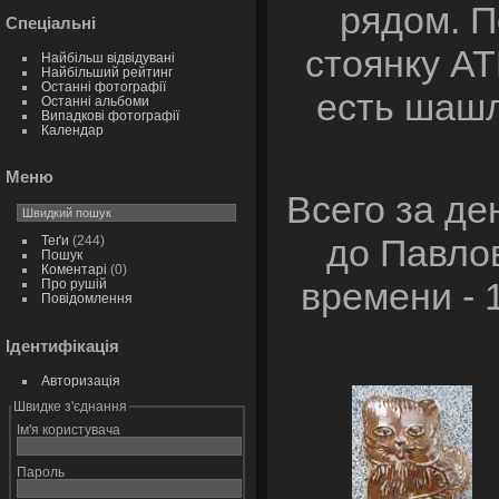
рядом. 
Спеціальні
стоянку АТ
Найбільш відвідувані
Найбільший рейтинг
Останні фотографії
есть шашл
Останні альбоми
Випадкові фотографії
Календар
Меню
Всего за де
до Павло
Теґи
(244)
Пошук
Коментарі
(0)
времени - 1
Про рушій
Повідомлення
Ідентифікація
Авторизація
Швидке з'єднання
Ім'я користувача
Пароль