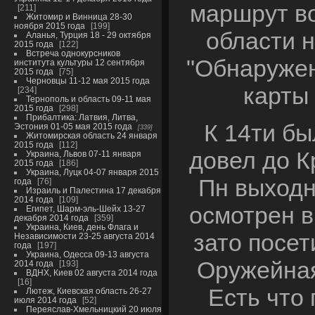
маршрут в
211
Житомир и Винница 28-30
ноября 2015 года
199
области н
Аланья, Турция 18 - 29 октября
2015 года
122
Встреча однокурсников
"Обнаружен
института культуры 12 сентября
2015 года
75
Черновцы 11-12 мая 2015 года
карты 
234
Тернополь и область 09-11 мая
2015 года
298
Прибалтика: Латвия, Литва,
К 14ти бы
Эстония 01-05 мая 2015 года
339
Житомирская область 24 января
2015 года
112
довел до К
Украина, Львов 07-11 января
2015 года
186
Украина, Луцк 04-07 января 2015
Пн выходн
года
76
Израиль и Палестина 17 декабря
2014 года
109
осмотрен в
Египет, Шарм-эль-Шейх 13-27
декабря 2014 года
359
Украина, Киев, день Флага и
зато посет
Независимости 23-25 августа 2014
года
197
Украина, Одесса 09-13 августа
Оружейная
2014 года
193
ВДНХ, Киев 02 августа 2014 года
16
Есть что 
Лютеж, Киевская область 26-27
июля 2014 года
52
Переяслав-Хмельницкий 20 июля