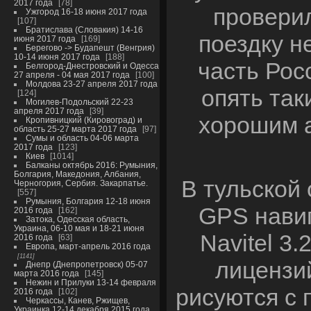
2017 года
78
провери
Ужгород 16-18 июня 2017 года
107
Братислава (Словакия) 14-16
поездку н
июня 2017 года
169
Берегово -> Будапешт (Венгрия)
10-14 июня 2017 года
188
часть Рос
Белгород-Днестровский и Одесса
27 апреля - 04 мая 2017 года
100
Молдова 23-27 апреля 2017 года
опять так
124
Могилев-Подольский 22-23
апреля 2017 года
39
хорошим а
Кропивницкий (Кировоград) и
область 25-27 марта 2017 года
97
Сумы и область 04-06 марта
2017 года
123
Киев
1014
Балканы октябрь 2016: Румыния,
Болгария, Македония, Албания,
В тульской
Черногория, Сербия. Закарпатье.
557
Румыния, Болгария 12-18 июня
GPS навиг
2016 года
162
Затока, Одесская область,
Украина, 06-10 мая и 18-21 июня
Navitel 3.
2016 года
63
Европа, март-апрель 2016 года
1141
лицензий
Днепр (Днепропетровск) 05-07
марта 2016 года
145
Нежин и Прилуки 13-14 февраля
рисуются с 
2016 года
102
Черкассы, Канев, Ржищев,
Украинка 12-14 декабря 2015 года