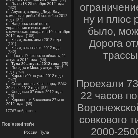
ограничение
Львов 18-25 ноября 2012 года
532
Алушта, водопад Джур-Джур,
ну и плюс 
каменные грибы 16 сентября 2012
года
84
Национальный центр
было, мож
управления и испытаний
космических аппаратов 10 сентября
2012 года
108
Дорога от
Крым, осень-зима 2012 года
101
Крым, весна-лето 2012 года
трассы
342
Шахты, Ростовская область, 21
августа 2012 года
36
Тула 20 августа 2012 года
75
Поездка в Москву август 2012
года
1175
Харьков 09 августа 2012 года
247
Проехали 73
Севастополь, Кача, парад ВМФ
30 июля 2012 года
53
Феодосия 07 июля 2012 года
22 часов п
26
Херсонес и Балаклава 27 мая
2012 года
85
Воронежской
17767 зображень
совкового т
Пов'язані теґи
2000-2500
Россия
Тула