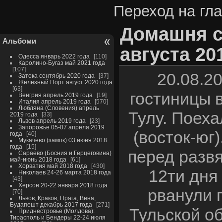
Переход на гл
Домашня с
Альбоми
августа 20
Одесса январь 2022 года
110
Каролино-Бугаз май 2021 года
107
20.08.2
Затока сентябрь 2020 года
37
Железный Порт август 2020 года
63
гостиницы 
Венгрия апрель 2019 года
19
Италия апрель 2019 года
570
Любляна (Словения) апрель
Тулу. Поех
2019 года
33
Львов апрель 2019 года
23
Запорожье 05-07 апреля 2019
(восток-юг)
года
40
Мукачево (замок) 03 июня 2018
года
15
перед разв
Сараево (Босния и Герцеговина)
май-июнь 2018 года
61
Хорватия май 2018 года
430
12ти дня
Николаев 24-26 марта 2018 года
43
Херсон 20-22 января 2018 года
рванули 
70
Львов, Краков, Прага, Вена,
Будапешт декабрь 2017 года
271
Тульской о
Приднестровье (Молдова):
Тирасполь и Бендеры 22-24 июля