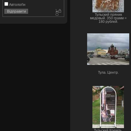
Автолоґін
Тульский пряник
медовый. 350 грамм =
180 рублей.
Тула. Центр.
Тульский Кремль.