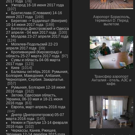
2017 года
78
Ужгород 16-18 июня 2017 года
107
Братислава (Словакия) 14-16
июня 2017 года
169
Аэропорт Борисполь,
Берегово -> Будапешт (Венгрия)
терминал D. Перед
вылетом.
10-14 июня 2017 года
188
Белгород-Днестровский и Одесса
27 апреля - 04 мая 2017 года
100
Молдова 23-27 апреля 2017 года
124
Могилев-Подольский 22-23
апреля 2017 года
39
Кропивницкий (Кировоград) и
область 25-27 марта 2017 года
97
Сумы и область 04-06 марта
2017 года
123
Киев
1014
Балканы октябрь 2016: Румыния,
Болгария, Македония, Албания,
Трансфер аэропорт
Черногория, Сербия. Закарпатье.
Анталия - отель. АЗС и
557
кафе.
Румыния, Болгария 12-18 июня
2016 года
162
Затока, Одесская область,
Украина, 06-10 мая и 18-21 июня
2016 года
63
Европа, март-апрель 2016 года
1141
Днепр (Днепропетровск) 05-07
марта 2016 года
145
Нежин и Прилуки 13-14 февраля
2016 года
102
Черкассы, Канев, Ржищев,
Украинка 12-14 декабря 2015 года