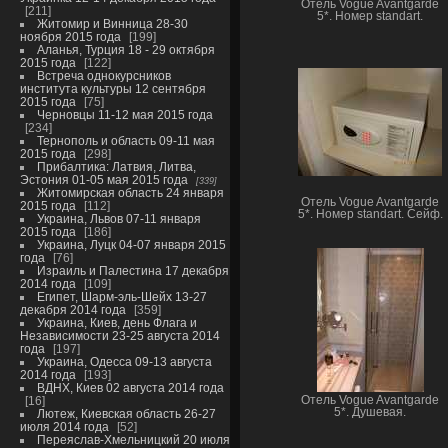
Отель Vogue Avantgarde
211
5*. Номер standart.
Житомир и Винница 28-30
ноября 2015 года
199
Аланья, Турция 18 - 29 октября
2015 года
122
Встреча однокурсников
института культуры 12 сентября
2015 года
75
Черновцы 11-12 мая 2015 года
234
Тернополь и область 09-11 мая
2015 года
298
Прибалтика: Латвия, Литва,
Эстония 01-05 мая 2015 года
339
Житомирская область 24 января
Отель Vogue Avantgarde
2015 года
112
5*. Номер standart. Сейф.
Украина, Львов 07-11 января
2015 года
186
Украина, Луцк 04-07 января 2015
года
76
Израиль и Палестина 17 декабря
2014 года
109
Египет, Шарм-эль-Шейх 13-27
декабря 2014 года
359
Украина, Киев, день Флага и
Независимости 23-25 августа 2014
года
197
Украина, Одесса 09-13 августа
2014 года
193
ВДНХ, Киев 02 августа 2014 года
16
Отель Vogue Avantgarde
5*. Душевая.
Лютеж, Киевская область 26-27
июля 2014 года
52
Переяслав-Хмельницкий 20 июля