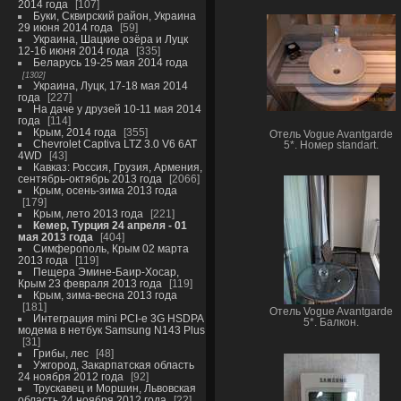
2014 года
107
Буки, Сквирский район, Украина
29 июня 2014 года
59
Украина, Шацкие озёра и Луцк
12-16 июня 2014 года
335
Беларусь 19-25 мая 2014 года
1302
Украина, Луцк, 17-18 мая 2014
года
227
На даче у друзей 10-11 мая 2014
года
114
Крым, 2014 года
355
Отель Vogue Avantgarde
Chevrolet Captiva LTZ 3.0 V6 6AT
5*. Номер standart.
4WD
43
Кавказ: Россия, Грузия, Армения,
сентябрь-октябрь 2013 года
2066
Крым, осень-зима 2013 года
179
Крым, лето 2013 года
221
Кемер, Турция 24 апреля - 01
мая 2013 года
404
Симферополь, Крым 02 марта
2013 года
119
Пещера Эмине-Баир-Хосар,
Крым 23 февраля 2013 года
119
Крым, зима-весна 2013 года
181
Отель Vogue Avantgarde
Интеграция mini PCI-e 3G HSDPA
5*. Балкон.
модема в нетбук Samsung N143 Plus
31
Грибы, лес
48
Ужгород, Закарпатская область
24 ноября 2012 года
92
Трускавец и Моршин, Львовская
область 24 ноября 2012 года
22