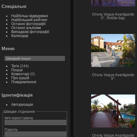
Спеціальні
Отель Vogue Avantgarde
Найбільш відвідувані
5*. Лобби бар.
Найбільший рейтинг
Останні фотографії
Останні альбоми
Випадкові фотографії
Календар
Меню
Теґи
(244)
Пошук
Коментарі
(0)
Отель Vogue Avantgarde
Про рушій
5*.
Повідомлення
Ідентифікація
Авторизація
Швидке з'єднання
Ім'я користувача
Пароль
Отель Vogue Avantgarde