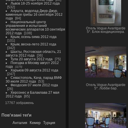
Львов 18-25 ноября 2012 года
532
Алушта, водопад Джур-Джур,
каменные грибы 16 сентября 2012
года
84
Национальный центр
управления и испытаний
Отель Vogue Avantgarde
космических аппаратов 10 сентября
5*. Блок кондиционера.
2012 года
108
Крым, осень-зима 2012 года
101
Крым, весна-лето 2012 года
342
Шахты, Ростовская область, 21
августа 2012 года
36
Тула 20 августа 2012 года
75
Поездка в Москву август 2012
года
1175
Харьков 09 августа 2012 года
247
Севастополь, Кача, парад ВМФ
30 июля 2012 года
53
Отель Vogue Avantgarde
Феодосия 07 июля 2012 года
5*. Лобби бар.
26
Херсонес и Балаклава 27 мая
2012 года
85
17767 зображень
Пов'язані теґи
Анталия
Кемер
Турция