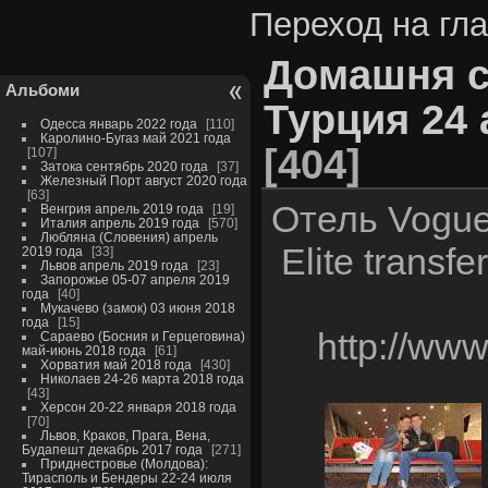
Переход на гл
Домашня с
Альбоми
Турция 24 
Одесса январь 2022 года
110
Каролино-Бугаз май 2021 года
404
107
Затока сентябрь 2020 года
37
Железный Порт август 2020 года
63
Отель Vogue 
Венгрия апрель 2019 года
19
Италия апрель 2019 года
570
Любляна (Словения) апрель
Elite trans
2019 года
33
Львов апрель 2019 года
23
Запорожье 05-07 апреля 2019
года
40
Мукачево (замок) 03 июня 2018
года
15
http://www
Сараево (Босния и Герцеговина)
май-июнь 2018 года
61
Хорватия май 2018 года
430
Николаев 24-26 марта 2018 года
43
Херсон 20-22 января 2018 года
70
Львов, Краков, Прага, Вена,
Будапешт декабрь 2017 года
271
Приднестровье (Молдова):
Тирасполь и Бендеры 22-24 июля